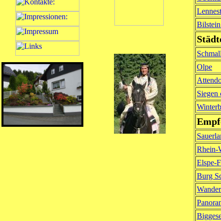
Lennes
Bilstei
Städt
Schmal
Olpe
Attendo
Siegen 
Winterb
Empfe
Sauerla
Rhein-
Elspe-F
Burg Sc
Wander
Panora
Bigges