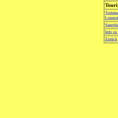
Touri
Toristi
Lennes
Sauerl
Info zu
Zurück