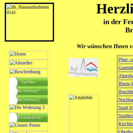
Herzl
in der Fe
Br
Wir wünschen Ihnen v
Pfarr- 
Gastst
Alpenh
Rhein-
Bracht
Nachba
Stadt H
Stadtte
Kirchh
Oberh